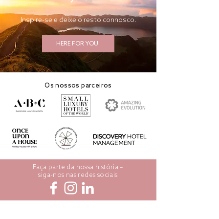
Inspire-se e deixe o resto connosco.
HERE FOR YOU
Os nossos parceiros
Faça parte da nossa história –
siga-nos nas redes sociais