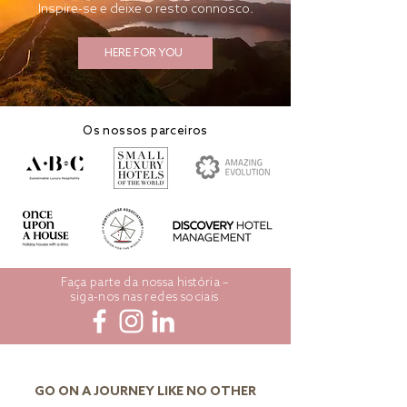
Inspire-se e deixe o resto connosco.
HERE FOR YOU
Os nossos parceiros
Faça parte da nossa história –
siga-nos nas redes sociais
GO ON A JOURNEY LIKE NO OTHER