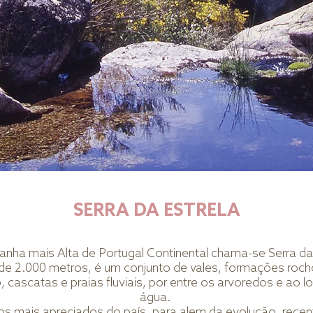
SERRA DA ESTRELA
nha mais Alta de Portugal Continental chama-se Serra da 
 2.000 metros, é um conjunto de vales, formações roch
o, cascatas e praias fluviais, por entre os arvoredos e ao 
água.
os mais apreciados do país, para alem da evolução, recent